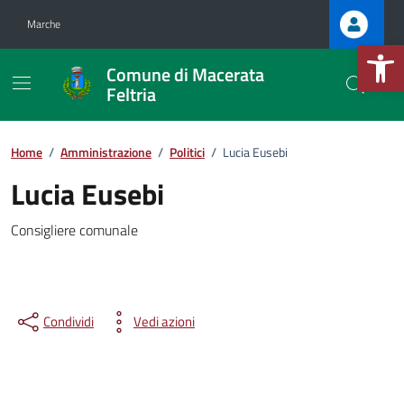
Vai ai contenuti
Vai al footer
Marche
Apri la b
Comune di Macerata
Feltria
Home
/
Amministrazione
/
Politici
/
Lucia Eusebi
.
Lucia Eusebi
.
Consigliere comunale
Condividi
Vedi azioni